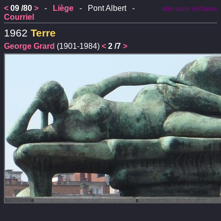
<
09 /80
>
-
Liège
- Pont Albert -
site sans réclame
Courriel
1962
Terre
George Grard
(1901-1984)
<
2 /7
>