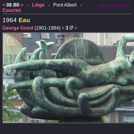
<
08 /80
>
-
Liège
- Pont Albert -
site sans réclame
Courriel
1964
Eau
George Grard
(1901-1984)
<
3 /7
>