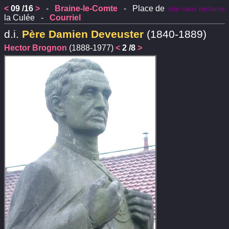
<
09 /16
>
-
Braine-le-Comte
- Place de
site sans réclame
la Culée -
Courriel
d.i.
Père Damien Deveuster
(1840-1889)
Hector Brognon
(1888-1977)
<
2 /8
>