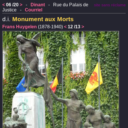
<
06 /20
>
-
Dinant
- Rue du Palais de
site sans réclame
Justice -
Courriel
d.i.
Monument aux Morts
Frans Huygelen
(1878-1940)
<
12 /13
>