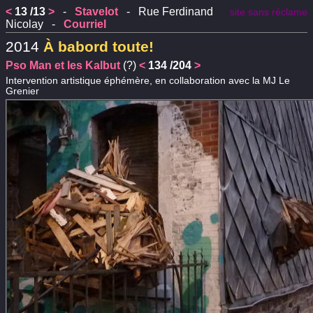
<
13 /13
>
-
Stavelot
- Rue Ferdinand
site sans réclame
Nicolay -
Courriel
2014
À babord toute!
Pso Man et les Kalbut
(?)
<
134 /204
>
Intervention artistique éphémère, en collaboration avec la MJ Le
Grenier