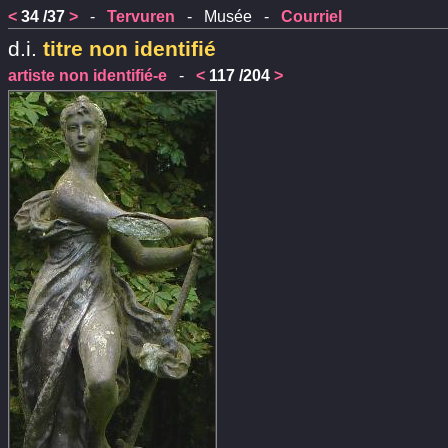
<
34 /37
>
-
Tervuren
- Musée -
Courriel
d.i.
titre non identifié
artiste non identifié-e
-
<
117 /204
>