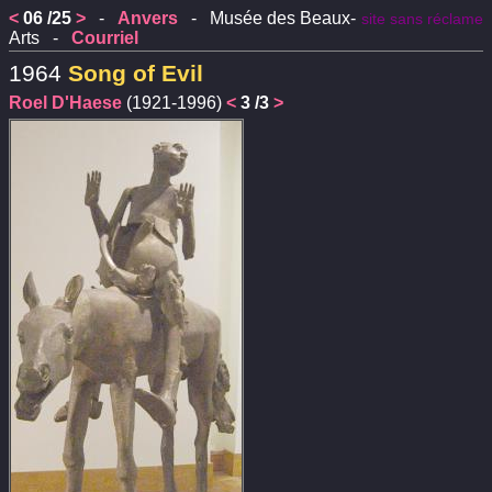
<
06 /25
>
-
Anvers
- Musée des Beaux-
site sans réclame
Arts -
Courriel
1964
Song of Evil
Roel D'Haese
(1921-1996)
<
3 /3
>