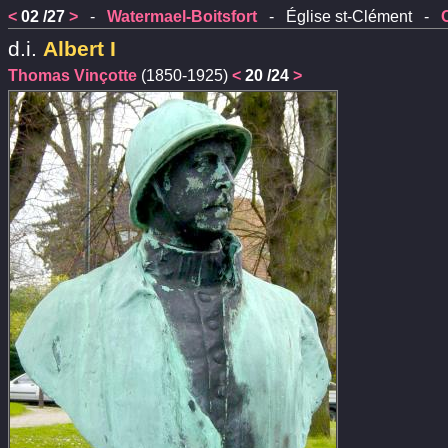
<
02 /27
>
-
Watermael-Boitsfort
- Église st-Clément -
d.i.
Albert I
Thomas Vinçotte
(1850-1925)
<
20 /24
>