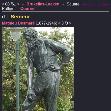
<
08 /61
>
-
Bruxelles-Laeken
- Square
site sans réclame
Palfijn -
Courriel
d.i.
Semeur
Mathieu Desmaré
(1877-1946)
<
3 /3
>