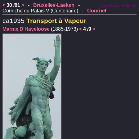
<
30 /61
>
-
Bruxelles-Laeken
-
site sans réclame
Corniche du Palais V (Centenaire) -
Courriel
ca1935
Transport à Vapeur
Marnix D'Haveloose
(1885-1973)
<
4 /9
>