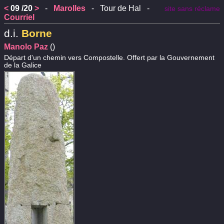
<
09 /20
>
-
Marolles
- Tour de Hal -
site sans réclame
Courriel
d.i.
Borne
Manolo Paz
()
Départ d'un chemin vers Compostelle. Offert par la Gouvernement
de la Galice