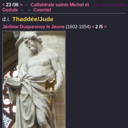
<
23 /36
>
-
Cathédrale saints Michel et
site sans réclame
Gudule
- -
Courriel
d.i.
Thaddée/Jude
Jérôme Duquesnoy le Jeune
(1602-1654)
<
2 /5
>