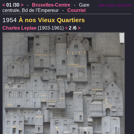
<
01 /30
>
-
Bruxelles-Centre
- Gare
site sans réclame
centrale, Bd de l'Empereur -
Courriel
1954
À nos Vieux Quartiers
Charles Leplae
(1903-1961)
<
2 /6
>